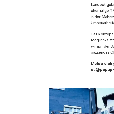
Landeck gebr
ehemalige TV
in der Malse
Umbauarbeite
Das Konzept 
Möglichkeits
wir auf der 
passendes Ob
Melde dich 
du@popup-l